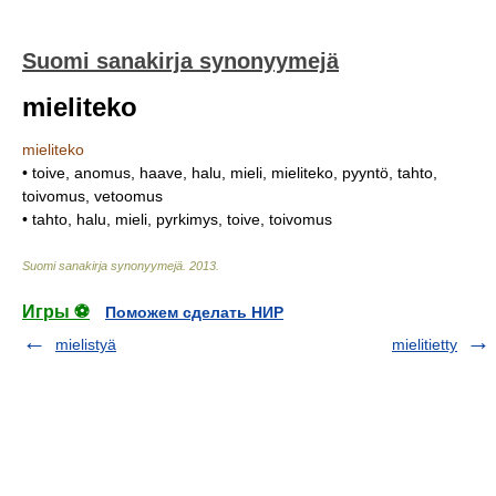
Suomi sanakirja synonyymejä
mieliteko
mieliteko
• toive, anomus, haave, halu, mieli, mieliteko, pyyntö, tahto,
toivomus, vetoomus
• tahto, halu, mieli, pyrkimys, toive, toivomus
Suomi sanakirja synonyymejä
.
2013
.
Игры ⚽
Поможем сделать НИР
mielistyä
mielitietty