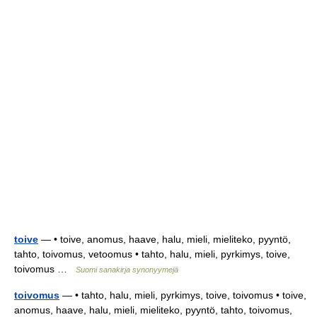
toive
— • toive, anomus, haave, halu, mieli, mieliteko, pyyntö,
tahto, toivomus, vetoomus • tahto, halu, mieli, pyrkimys, toive,
toivomus …
Suomi sanakirja synonyymejä
toivomus
— • tahto, halu, mieli, pyrkimys, toive, toivomus • toive,
anomus, haave, halu, mieli, mieliteko, pyyntö, tahto, toivomus,