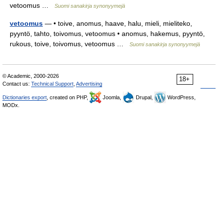
vetoomus …
Suomi sanakirja synonyymejä
vetoomus
— • toive, anomus, haave, halu, mieli, mieliteko,
pyyntö, tahto, toivomus, vetoomus • anomus, hakemus, pyyntö,
rukous, toive, toivomus, vetoomus …
Suomi sanakirja synonyymejä
© Academic, 2000-2026
18+
Contact us:
Technical Support
,
Advertising
Dictionaries export
, created on PHP,
Joomla,
Drupal,
WordPress,
MODx.